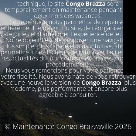
technique, le site
Congo Brazza
sera
temporairement en maintenance pendant les
deux mois des vacances.
Cette période nous permettra de repenser
entièrement le design du site, de réorganiser nos
catégories et d'améliorer l'expérience de lecture.
Notre objectif est de proposer une navigation
plus simple, plus rapide et plus intuitive, afin de
permettre à nos lecteurs de retrouver facilement
les actualités du jour comme les articles publiés
précédemment.
Nous vous remercions pour votre patience et
votre fidélité. Nous avons hâte de vous retrouver
avec une nouvelle version de
Congo Brazza
, plus
moderne, plus performante et encore plus
agréable à consulter.
© Maintenance Congo Brazzaville 2026